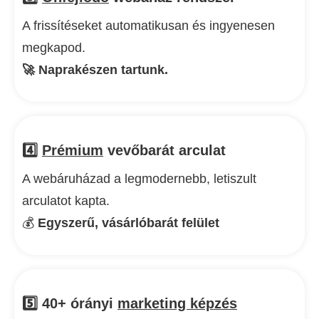
A frissítéseket automatikusan és ingyenesen
megkapod.
🚀 Naprakészen tartunk.
4️⃣
Prémium
vevőbarát arculat
A webáruházad a legmodernebb, letiszult
arculatot kapta.
💰
Egyszerű, vásárlóbarát felület
5️⃣ 40+ órányi
marketing képzés