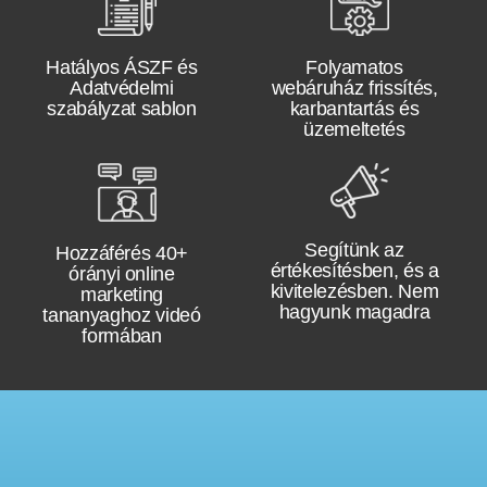
Hatályos
ÁSZF és
Folyamatos
Adatvédelmi
webáruház frissítés,
szabályzat sablon
karbantartás
és
üzemeltetés
Segítünk az
Hozzáférés
40+
értékesítésben, és a
órányi online
kivitelezésben.
Nem
marketing
hagyunk magadra
tananyaghoz
videó
formában