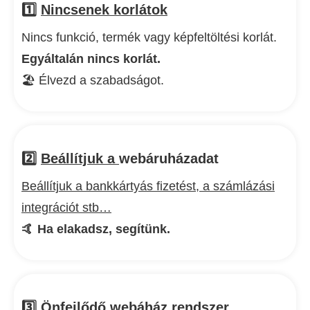
1️⃣
Nincsenek korlátok
Nincs funkció, termék vagy képfeltöltési korlát.
Egyáltalán nincs korlát.
🏖️ Élvezd a szabadságot.
2️⃣
Beállítjuk a
webáruházadat
Beállítjuk a bankkártyás fizetést, a számlázási
integrációt stb…
🤙 Ha elakadsz, segítünk.
3️⃣
Önfejlődő
webáház rendszer