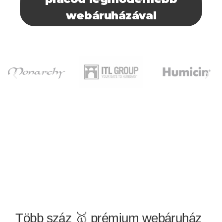
webáruházával
Több száz
🥇 prémium
webáruház