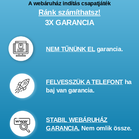
A webáruház indítás csapatjáték
Ránk számíthatsz!
3X GARANCIA
NEM TŰNÜNK EL
garancia.
FELVESSZÜK A TELEFONT
ha
baj van garancia.
STABIL WEBÁRUHÁZ
GARANCIA.
Nem omlik össze.