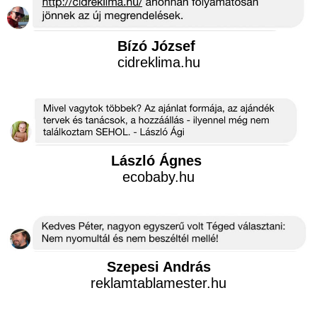
Bízó József
cidreklima.hu
László Ágnes
ecobaby.hu
Szepesi András
reklamtablamester.hu