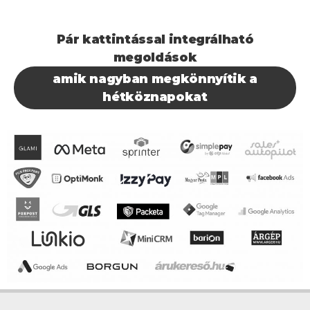
Pár kattintással integrálható
megoldások
amik nagyban megkönnyítik a
hétköznapokat